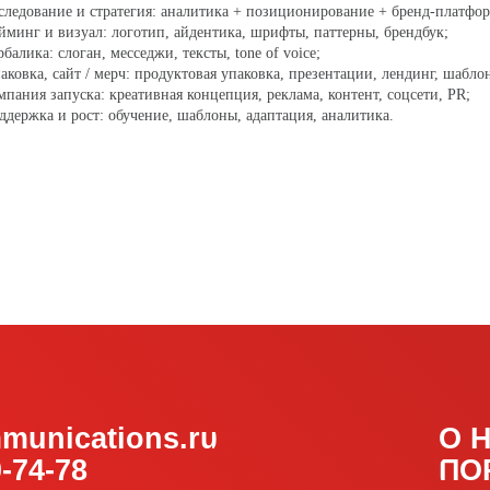
следование и стратегия: аналитика + позиционирование + бренд-платфор
йминг и визуал: логотип, айдентика, шрифты, паттерны, брендбук;
рбалика: слоган, месседжи, тексты, tone of voice;
аковка, сайт / мерч: продуктовая упаковка, презентации, лендинг, шабло
мпания запуска: креативная концепция, реклама, контент, соцсети, PR;
ддержка и рост: обучение, шаблоны, адаптация, аналитика.
cations.ru
О НАС
78
ПОРТФОЛ
ОТЗЫВЫ
БЛОГ
л. Садовая, 121,
с 3.8