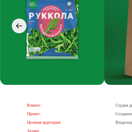
Клиент:
Студия д
Проект:
Создание
Целевая аудитория:
Владель
Задачи: