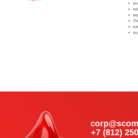
ис
не
ве
Уп
ка
по
corp@scommuni
+7 (812) 250-74-
190008, Санкт-Петербург, у
лит. А, БЦ Дом Квадри, офи