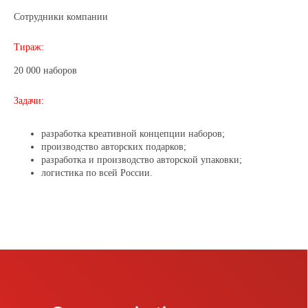
Сотрудники компании
Тираж:
20 000 наборов
Задачи:
corp@scommunications.ru
разработка креативной концепции наборов;
+7 (812) 250-74-78
производство авторских подарков;
разработка и производство авторской упаковки;
логистика по всей России.
190008, Санкт-Петербург, ул. Садовая, 121,
лит. А, БЦ Дом Квадри, офис 3.8
О НАС
МЕРОПРИЯТИЯ